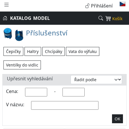
Přihlášení
KATALOG
MODEL
Košík
Příslušenství
Čepičky
Haltry
Chcípáky
Vata do výfuku
Ventilky do vidlic
Upřesnit vyhledávání
Cena:
-
V názvu:
OK