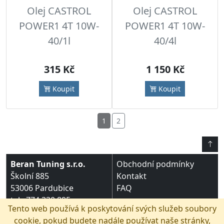
Olej CASTROL
Olej CASTROL
POWER1 4T 10W-
POWER1 4T 10W-
40/1l
40/4l
315 Kč
1 150 Kč
Koupit
Koupit
1
2
Beran Tuning s.r.o.
Obchodní podmínky
Školní 885
Kontakt
53006 Pardubice
FAQ
tel.: 774 330 895
Tento web používá k poskytování svých služeb soubory
e-mail:
Služby
cookie, pokud budete nadále používat naše stránky,
beran.tuning@volny.cz