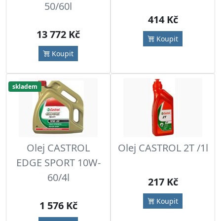
50/60l
414 Kč
13 772 Kč
Koupit
Koupit
skladem
Olej CASTROL
Olej CASTROL 2T /1l
EDGE SPORT 10W-
60/4l
217 Kč
Koupit
1 576 Kč