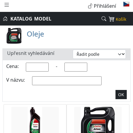
Přihlášení
KATALOG
MODEL
Košík
Oleje
Upřesnit vyhledávání
Cena:
-
V názvu:
OK