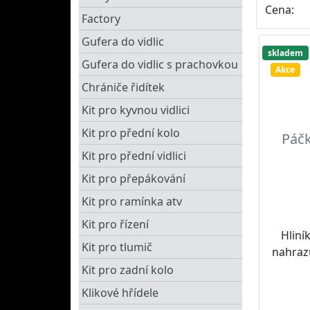
Cena:
Factory
Gufera do vidlic
skladem
Gufera do vidlic s prachovkou
Akce
Chrániče řidítek
Kit pro kyvnou vidlici
Kit pro přední kolo
Páč
Kit pro přední vidlici
Kit pro přepákování
Kit pro ramínka atv
Kit pro řízení
Hliní
Kit pro tlumič
nahrazu
Kit pro zadní kolo
Klikové hřídele