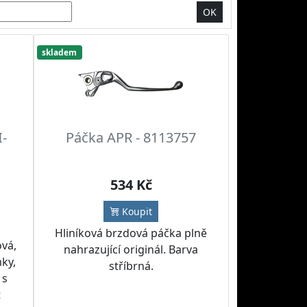
OK
skladem
I-
Páčka APR - 8113757
534 Kč
Koupit
Hliníková brzdová páčka plně
ová,
nahrazující originál. Barva
mky,
stříbrná.
 s
t