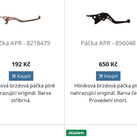
čka APR - 8218479
Páčka APR - 856048
192 Kč
650 Kč
Koupit
Koupit
ková brzdová páčka plně
Hliníková brzdová páčka p
azující originál. Barva
nahrazující originál. Barva č
stříbrná.
Provedení short.
skladem