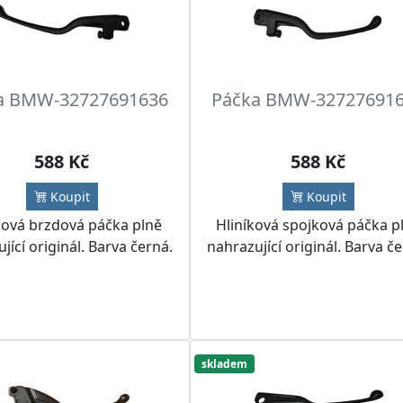
a BMW-32727691636
Páčka BMW-32727691
588 Kč
588 Kč
Koupit
Koupit
ková brzdová páčka plně
Hliníková spojková páčka p
jící originál. Barva černá.
nahrazující originál. Barva č
skladem