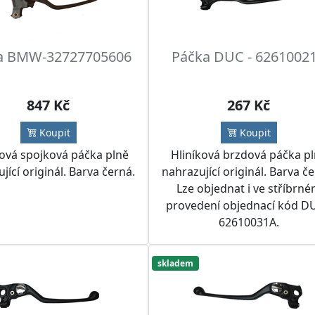
a BMW-32727705606
Páčka DUC - 6261002
847 Kč
267 Kč
Koupit
Koupit
ková spojková páčka plně
Hliníková brzdová páčka p
jící originál. Barva černá.
nahrazující originál. Barva č
Lze objednat i ve stříbrn
provedení objednací kód DU
62610031A.
skladem