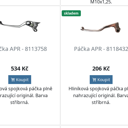
M10x1,25.
skladem
čka APR - 8113758
Páčka APR - 811843
534 Kč
206 Kč
Koupit
Koupit
ková spojková páčka plně
Hliníková spojková páčka p
azující originál. Barva
nahrazující originál. Barv
stříbrná.
stříbrná.