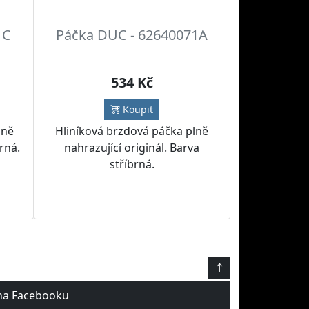
1C
Páčka DUC - 62640071A
534 Kč
Koupit
lně
Hliníková brzdová páčka plně
erná.
nahrazující originál. Barva
stříbrná.
na Facebooku