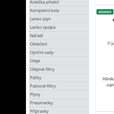
Kolečka přední
Kompletní kola
skladem
Lanko plyn
Lanko spojka
Nářadí
Pá
Oblečení
Ojniční sady
Oleje
Olejové filtry
Páčky
Hliní
nahr
Palivové filtry
Plyny
Pneumatiky
Přípravky