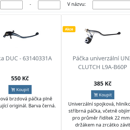
-
V názvu:
Akce
ka DUC - 63140331A
Páčka univerzální UN
CLUTCH L9A-B60P
550 Kč
385 Kč
Koupit
Koupit
ková brzdová páčka plně
Univerzální spojková, hliník
jící originál. Barva černá.
stříbrná páčka, včetně objí
pro průměr řidítek 22 mm
držákem na zrcátko závi