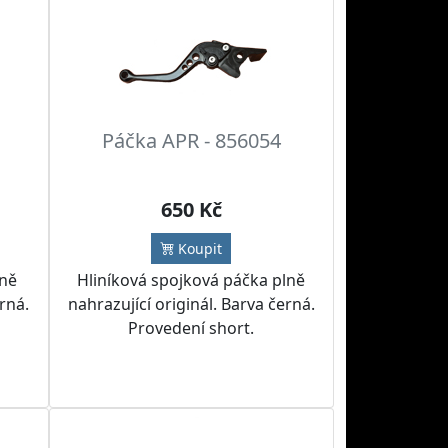
Páčka APR - 856054
650 Kč
Koupit
lně
Hliníková spojková páčka plně
erná.
nahrazující originál. Barva černá.
Provedení short.