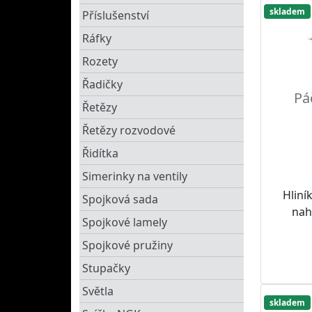
skladem
Příslušenství
Ráfky
Rozety
Řadičky
Pá
Řetězy
Řetězy rozvodové
Řidítka
Simerinky na ventily
Hliní
Spojková sada
nahr
Spojkové lamely
Spojkové pružiny
Stupačky
Světla
skladem