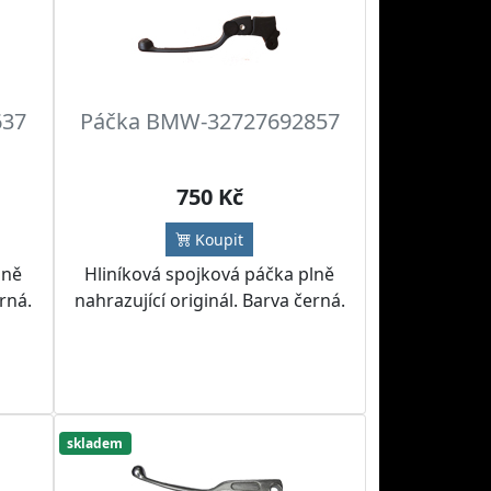
637
Páčka BMW-32727692857
750 Kč
Koupit
lně
Hliníková spojková páčka plně
erná.
nahrazující originál. Barva černá.
skladem