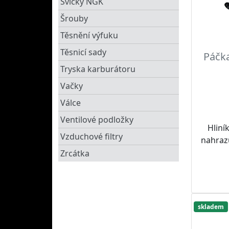
Svíčky NGK
Šrouby
Těsnění výfuku
Těsnicí sady
Páčk
Tryska karburátoru
Vačky
Válce
Ventilové podložky
Hliní
Vzduchové filtry
nahrazu
Zrcátka
skladem