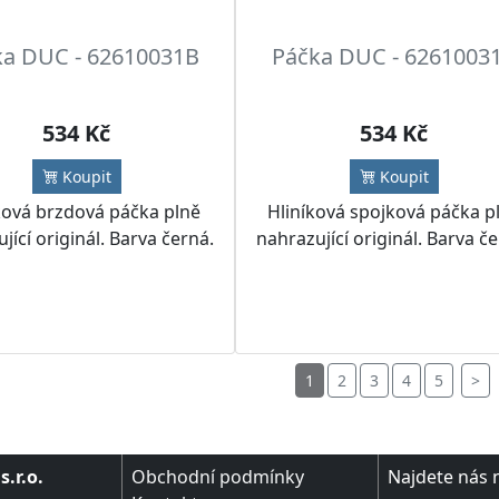
ka DUC - 62610031B
Páčka DUC - 6261003
534 Kč
534 Kč
Koupit
Koupit
ková brzdová páčka plně
Hliníková spojková páčka p
jící originál. Barva černá.
nahrazující originál. Barva č
1
2
3
4
5
>
.r.o.
Obchodní podmínky
Najdete nás 