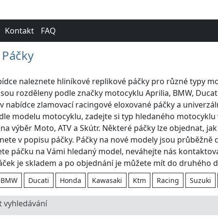
Kontakt
FAQ
Páčky
bídce naleznete hliníkové replikové páčky pro různé typy mo
sou rozděleny podle značky motocyklu Aprilia, BMW, Ducat
 v nabídce zlamovací racingové eloxované páčky a univerzál
dle modelu motocyklu, zadejte si typ hledaného motocyklu
na výběr Moto, ATV a Skútr. Některé páčky lze objednat, jak 
nete v popisu páčky. Páčky na nové modely jsou průběžně
te páčku na Vámi hledaný model, neváhejte nás kontaktovat
áček je skladem a po objednání je můžete mít do druhého d
BMW
Ducati
Honda
Kawasaki
Ktm
Racing
Suzuki
t vyhledávání