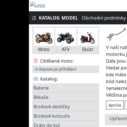
KATALOG
MODEL
Obchodní podmínky
V naší na
Moto
ATV
Skútr
motorku j
Dále jsou
Oblíbené moto:
hledat po
- K dispozici po přihlášení
kde máte 
Katalog:
kód nalez
Baterie
nenalezne
Většina p
Blikače
Aprilia
Brzdové destičky
Brzdové kotouče
Upřesni
Dráty do kol