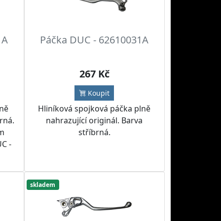
1A
Páčka DUC - 62610031A
267 Kč
Koupit
lně
Hliníková spojková páčka plně
erná.
nahrazující originál. Barva
ém
stříbrná.
C -
skladem