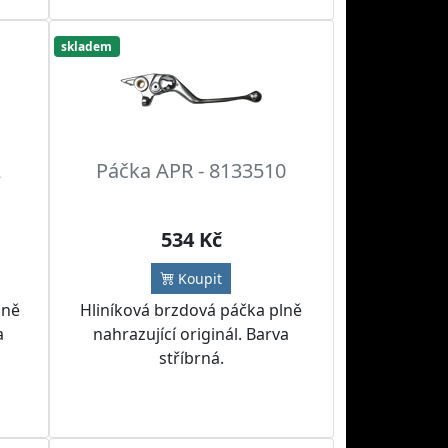
skladem
2
Páčka APR - 8133510
534 Kč
Koupit
lně
Hliníková brzdová páčka plně
a
nahrazující originál. Barva
stříbrná.