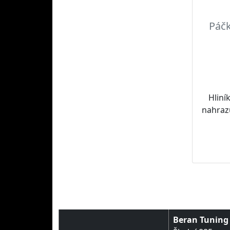
Páč
Hliní
nahrazu
Beran Tuning s