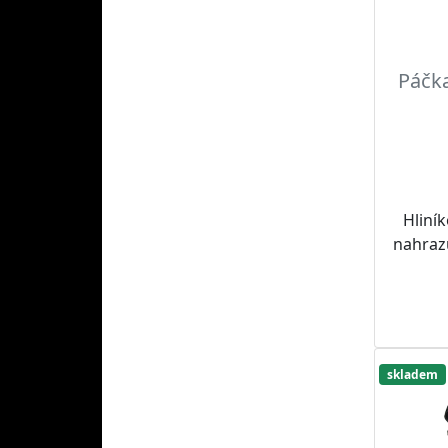
Páčk
Hliní
nahrazu
skladem