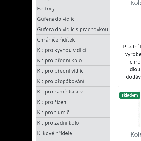
Kol
Factory
Gufera do vidlic
Gufera do vidlic s prachovkou
Chrániče řidítek
Přední
Kit pro kyvnou vidlici
vyrobe
Kit pro přední kolo
chro
dlou
Kit pro přední vidlici
dodáv
Kit pro přepákování
tak
Kit pro ramínka atv
Dopor
skladem
spolu 
Kit pro řízení
roze
Kit pro tlumič
SUPERS
Kit pro zadní kolo
Klikové hřídele
Kol