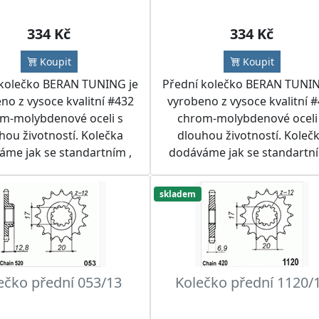
334 Kč
334 Kč
Koupit
Koupit
 kolečko BERAN TUNING je
Přední kolečko BERAN TUNIN
no z vysoce kvalitní #432
vyrobeno z vysoce kvalitní 
m-molybdenové oceli s
chrom-molybdenové oceli
hou životností. Kolečka
dlouhou životností. Koleč
áme jak se standartním ,
dodáváme jak se standartní
 i jiným počtem zubů.
tak i jiným počtem zubů.
učujeme kolečko použít
Doporučujeme kolečko pou
skladem
s RK nebo IRIS řetězem a
spolu s RK nebo IRIS řetěze
tou BERAN TUNING nebo
rozetou BERAN TUNING n
PROX do řetězových sad
SUPERSPROX do řetězových
dle přání zákazníka.
dle přání zákazníka.
ečko přední 053/13
Kolečko přední 1120/