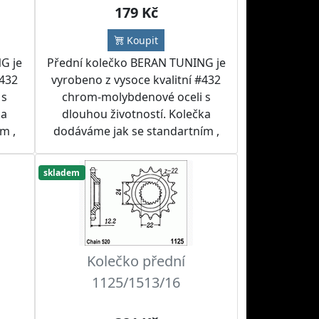
179 Kč
Koupit
G je
Přední kolečko BERAN TUNING je
#432
vyrobeno z vysoce kvalitní #432
 s
chrom-molybdenové oceli s
ka
dlouhou životností. Kolečka
m ,
dodáváme jak se standartním ,
tak i jiným počtem zubů.
žít
Doporučujeme kolečko použít
skladem
m a
spolu s RK nebo IRIS řetězem a
ebo
rozetou BERAN TUNING nebo
 sad
SUPERSPROX do řetězových sad
dle přání zákazníka.
Kolečko přední
1125/1513/16