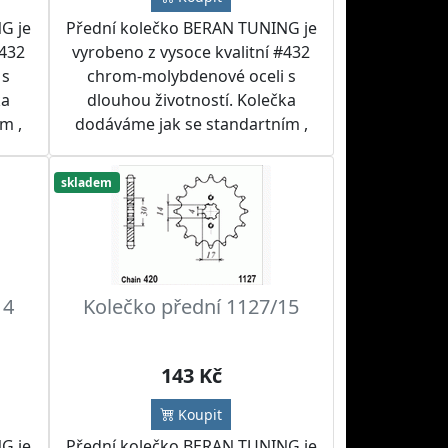
G je
Přední kolečko BERAN TUNING je
#432
vyrobeno z vysoce kvalitní #432
 s
chrom-molybdenové oceli s
ka
dlouhou životností. Kolečka
m ,
dodáváme jak se standartním ,
tak i jiným počtem zubů.
žít
Doporučujeme kolečko použít
skladem
m a
spolu s RK nebo IRIS řetězem a
ebo
rozetou BERAN TUNING nebo
 sad
SUPERSPROX do řetězových sad
dle přání zákazníka.
14
Kolečko přední 1127/15
143 Kč
Koupit
G je
Přední kolečko BERAN TUNING je