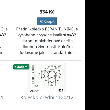
334 Kč
Koupit
G je
Přední kolečko BERAN TUNING je
#432
vyrobeno z vysoce kvalitní #432
 s
chrom-molybdenové oceli s
ka
dlouhou životností. Kolečka
m ,
dodáváme jak se standartním ,
tak i jiným počtem zubů.
žít
Doporučujeme kolečko použít
skladem
m a
spolu s RK nebo IRIS řetězem a
ebo
rozetou BERAN TUNING nebo
 sad
SUPERSPROX do řetězových sad
dle přání zákazníka.
11
Kolečko přední 1120/12