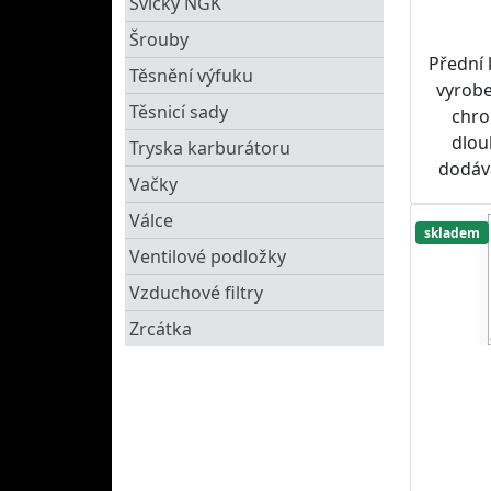
Svíčky NGK
Šrouby
Přední
Těsnění výfuku
vyrobe
Těsnicí sady
chro
dlou
Tryska karburátoru
dodáv
Vačky
tak
Válce
Dopor
skladem
spolu 
Ventilové podložky
roze
Vzduchové filtry
SUPERS
Zrcátka