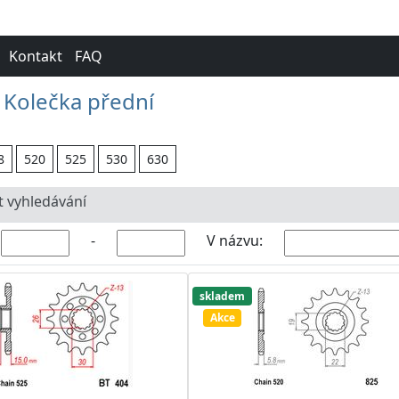
Kontakt
FAQ
Kolečka přední
8
520
525
530
630
t vyhledávání
-
V názvu:
skladem
Akce