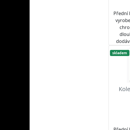
Přední
vyrobe
chro
dlou
dodáv
tak
skladem
Dopor
spolu 
roze
SUPERS
Kole
Přední