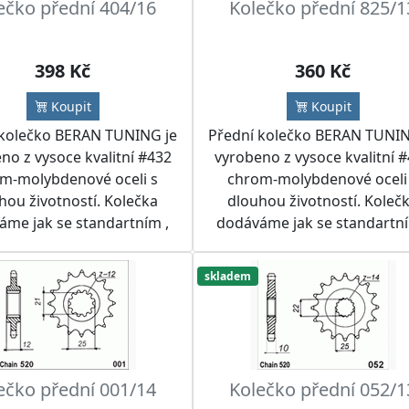
ečko přední 404/16
Kolečko přední 825/1
398 Kč
360 Kč
Koupit
Koupit
 kolečko BERAN TUNING je
Přední kolečko BERAN TUNIN
no z vysoce kvalitní #432
vyrobeno z vysoce kvalitní 
m-molybdenové oceli s
chrom-molybdenové oceli
hou životností. Kolečka
dlouhou životností. Koleč
áme jak se standartním ,
dodáváme jak se standartní
 i jiným počtem zubů.
tak i jiným počtem zubů.
učujeme kolečko použít
Doporučujeme kolečko pou
skladem
s RK nebo IRIS řetězem a
spolu s RK nebo IRIS řetěze
tou BERAN TUNING nebo
rozetou BERAN TUNING n
PROX do řetězových sad
SUPERSPROX do řetězových
dle přání zákazníka.
dle přání zákazníka.
ečko přední 001/14
Kolečko přední 052/1