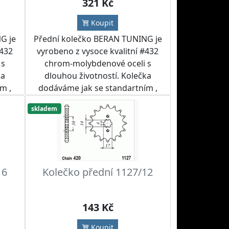
321 Kč
Koupit
G je
Přední kolečko BERAN TUNING je
#432
vyrobeno z vysoce kvalitní #432
 s
chrom-molybdenové oceli s
ka
dlouhou životností. Kolečka
m ,
dodáváme jak se standartním ,
tak i jiným počtem zubů.
skladem
žít
Doporučujeme kolečko použít
m a
spolu s RK nebo IRIS řetězem a
ebo
rozetou BERAN TUNING nebo
 sad
SUPERSPROX do řetězových sad
dle přání zákazníka.
16
Kolečko přední 1127/12
143 Kč
Koupit