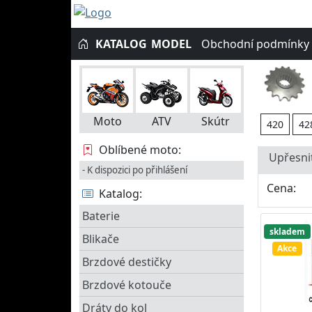
KATALOG
MODEL
Obchodní podmínky
Moto
ATV
Skútr
420
42
Oblíbené moto:
Upřesni
- K dispozici po přihlášení
Cena:
Katalog:
Baterie
skladem
Blikače
Akce
Brzdové destičky
Brzdové kotouče
Dráty do kol