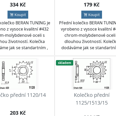
334 Kč
179 Kč
Koupit
Koupit
 kolečko BERAN TUNING je
Přední kolečko BERAN TUNIN
no z vysoce kvalitní #432
vyrobeno z vysoce kvalitní 
m-molybdenové oceli s
chrom-molybdenové oceli
hou životností. Kolečka
dlouhou životností. Koleč
áme jak se standartním ,
dodáváme jak se standartní
 i jiným počtem zubů.
tak i jiným počtem zubů.
učujeme kolečko použít
Doporučujeme kolečko pou
skladem
s RK nebo IRIS řetězem a
spolu s RK nebo IRIS řetěze
tou BERAN TUNING nebo
rozetou BERAN TUNING n
PROX do řetězových sad
SUPERSPROX do řetězových
dle přání zákazníka.
dle přání zákazníka.
čko přední 1120/14
Kolečko přední
1125/1513/15
203 Kč