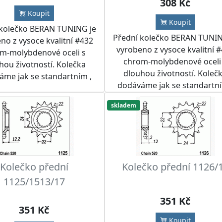
308 Kč
Koupit
Koupit
 kolečko BERAN TUNING je
Přední kolečko BERAN TUNIN
no z vysoce kvalitní #432
vyrobeno z vysoce kvalitní 
m-molybdenové oceli s
chrom-molybdenové oceli
hou životností. Kolečka
dlouhou životností. Koleč
áme jak se standartním ,
dodáváme jak se standartní
 i jiným počtem zubů.
tak i jiným počtem zubů.
učujeme kolečko použít
skladem
Doporučujeme kolečko pou
s RK nebo IRIS řetězem a
spolu s RK nebo IRIS řetěze
tou BERAN TUNING nebo
rozetou BERAN TUNING n
PROX do řetězových sad
SUPERSPROX do řetězových
dle přání zákazníka.
dle přání zákazníka.
Kolečko přední
Kolečko přední 1126/
1125/1513/17
351 Kč
351 Kč
Koupit