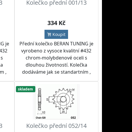
3
Kolečko přední 001/13
334 Kč
Koupit
G je
Přední kolečko BERAN TUNING je
#432
vyrobeno z vysoce kvalitní #432
 s
chrom-molybdenové oceli s
ka
dlouhou životností. Kolečka
m ,
dodáváme jak se standartním ,
tak i jiným počtem zubů.
žít
Doporučujeme kolečko použít
skladem
m a
spolu s RK nebo IRIS řetězem a
ebo
rozetou BERAN TUNING nebo
 sad
SUPERSPROX do řetězových sad
dle přání zákazníka.
3
Kolečko přední 052/14