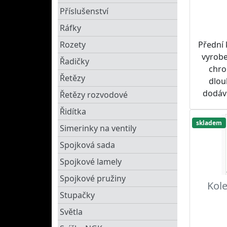
Příslušenství
Ráfky
Přední
Rozety
vyrobe
Řadičky
chro
Řetězy
dlou
dodáv
Řetězy rozvodové
tak
Řidítka
Dopor
skladem
Simerinky na ventily
spolu 
roze
Spojková sada
SUPERS
Spojkové lamely
Spojkové pružiny
Kole
Stupačky
Světla