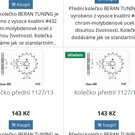
Koupit
Přední kolečko BERAN TUNIN
 kolečko BERAN TUNING je
vyrobeno z vysoce kvalitní 
no z vysoce kvalitní #432
chrom-molybdenové oceli
m-molybdenové oceli s
dlouhou životností. Koleč
hou životností. Kolečka
dodáváme jak se standartní
áme jak se standartním ,
tak i jiným počtem zubů.
 i jiným počtem zubů.
Doporučujeme kolečko pou
skladem
učujeme kolečko použít
spolu s RK nebo IRIS řetěze
s RK nebo IRIS řetězem a
rozetou BERAN TUNING n
tou BERAN TUNING nebo
SUPERSPROX do řetězových
PROX do řetězových sad
dle přání zákazníka.
dle přání zákazníka.
čko přední 1127/13
Kolečko přední 1127/
143 Kč
143 Kč
Koupit
Koupit
 kolečko BERAN TUNING je
Přední kolečko BERAN TUNIN