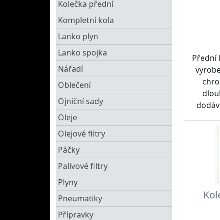
Kolečka přední
Kompletní kola
Lanko plyn
Lanko spojka
Přední
Nářadí
vyrobe
chro
Oblečení
dlou
Ojniční sady
dodáv
tak
Oleje
Dopor
Olejové filtry
spolu 
Páčky
roze
SUPERS
Palivové filtry
Plyny
Kol
Pneumatiky
Přípravky